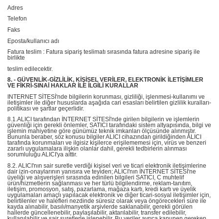
Adres
Telefon
Faks
Eposta/kullanıcı adı
Fatura teslim : Fatura sipariş teslimatı sırasında fatura adresine sipariş ile
birlikte
teslim edilecektir.
8. - GÜVENLİK-GİZLİLİK, KİŞİSEL VERİLER, ELEKTRONİK İLETİŞİMLER
VE FİKRİ-SINAİ HAKLAR İLE İLGİLİ KURALLAR
INTERNET SİTESİ'nde bilgilerin korunması, gizliliği, işlenmesi-kullanımı ve
iletişimler ile diğer hususlarda aşağıda cari esasları belirtilen gizlilik kuralları-
politikası ve şartlar geçerlidir.
8.1.ALICI tarafından İNTERNET SİTESİ'nde girilen bilgilerin ve işlemlerin
güvenliği için gerekli önlemler, SATICI tarafındaki sistem altyapısında, bilgi ve
işlemin mahiyetine göre günümüz teknik imkanları ölçüsünde alınmıştır.
Bununla beraber, söz konusu bilgiler ALICI cihazından girildiğinden ALICI
tarafında korunmaları ve ilgisiz kişilerce erişilememesi için, virüs ve benzeri
zararlı uygulamalara ilişkin olanlar dahil, gerekli tedbirlerin alınması
sorumluluğu ALICI'ya aittir.
8.2. ALICI'nın sair suretle verdiği kişisel veri ve ticari elektronik iletişimlerine
dair izin-onaylarının yanısıra ve teyiden; ALICI'nın İNTERNET SİTESİ'ne
üyeliği ve alışverişleri sırasında edinilen bilgileri SATICI, C muhtelif
ürün/hizmetlerin sağlanması ve her türlü bilgilendirme, reklam-tanıtım,
iletişim, promosyon, satış, pazarlama, mağaza kartı, kredi kartı ve üyelik
uygulamaları amaçlı yapılacak elektronik ve diğer ticari-sosyal iletişimler için,
belirtilenler ve halefleri nezdinde süresiz olarak veya öngörecekleri süre ile
kayda alınabilir, basılı/manyetik arşivlerde saklanabilir, gerekli görülen
hallerde güncellenebilir, paylaşılabilir, aktarılabilir, transfer edilebilir,
kullanılabilir ve sair suretlerle işlenebilir. Bu veriler ayrıca kanunen gereken