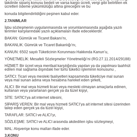
takdirde sipariş konusu bedeli ve varsa kargo ücreti, vergi gibi belirtilen ek
ücretleri ödeme yükümlülüğü altına gireceğini ve bu
konuda bilgilendirildiğini peşinen kabul eder.
2.TANIMLAR
İşbu sözleşmenin uygulanmasında ve yorumlanmasında aşağıda yazılı
terimler karşılarındaki yazılı açıklamaları ifade edeceklerdir.
BAKAN: Gümrük ve Ticaret Bakanı’nı,
BAKANLIK: Gümrük ve Ticaret Bakanlığı’nı,
KANUN: 6502 sayılı Tüketicinin Korunması Hakkında Kanun’u,
YÖNETMELİK: Mesafeli Sözleşmeler Yönetmeliği’ni (RG:27.11.2014/29188)
HİZMET: Bir ücret veya menfaat karşılığında yapılan ya da yapılması taahhüt
edilen mal sağlama dışındaki her türlü tüketici işleminin konusunu ,
SATICI: Ticari veya mesleki faaliyetleri kapsamında tüketiciye mal sunan
veya mal sunan adına veya hesabına hareket eden şirketi,
ALICI: Bir mal veya hizmeti ticari veya mesleki olmayan amaçlarla edinen,
kullanan veya yararlanan gerçek ya da tüzel kişiyi,
SİTE: SATICI’ya ait internet sitesini,
SİPARİŞ VEREN: Bir mal veya hizmeti SATICI’ya ait internet sitesi üzerinden
talep eden gerçek ya da tüzel kişiyi,
TARAFLAR: SATICI ve ALICI’yı,
SÖZLEŞME: SATICI ve ALICI arasında akdedilen işbu sözleşmeyi,
MAL: Alışverişe konu malları ifade eder.
3.KONU