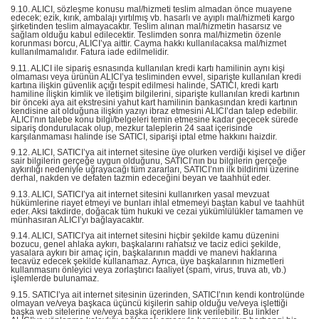
9.10. ALICI, sözleşme konusu mal/hizmeti teslim almadan önce muayene
edecek; ezik, kırık, ambalajı yırtılmış vb. hasarlı ve ayıplı mal/hizmeti kargo
şirketinden teslim almayacaktır. Teslim alınan mal/hizmetin hasarsız ve
sağlam olduğu kabul edilecektir. Teslimden sonra mal/hizmetin özenle
korunması borcu, ALICI’ya aittir. Cayma hakkı kullanılacaksa mal/hizmet
kullanılmamalıdır. Fatura iade edilmelidir.
9.11. ALICI ile sipariş esnasında kullanılan kredi kartı hamilinin aynı kişi
olmaması veya ürünün ALICI’ya tesliminden evvel, siparişte kullanılan kredi
kartına ilişkin güvenlik açığı tespit edilmesi halinde, SATICI, kredi kartı
hamiline ilişkin kimlik ve iletişim bilgilerini, siparişte kullanılan kredi kartının
bir önceki aya ait ekstresini yahut kart hamilinin bankasından kredi kartının
kendisine ait olduğuna ilişkin yazıyı ibraz etmesini ALICI’dan talep edebilir.
ALICI’nın talebe konu bilgi/belgeleri temin etmesine kadar geçecek sürede
sipariş dondurulacak olup, mezkur taleplerin 24 saat içerisinde
karşılanmaması halinde ise SATICI, siparişi iptal etme hakkını haizdir.
9.12. ALICI, SATICI’ya ait internet sitesine üye olurken verdiği kişisel ve diğer
sair bilgilerin gerçeğe uygun olduğunu, SATICI’nın bu bilgilerin gerçeğe
aykırılığı nedeniyle uğrayacağı tüm zararları, SATICI’nın ilk bildirimi üzerine
derhal, nakden ve defaten tazmin edeceğini beyan ve taahhüt eder.
9.13. ALICI, SATICI’ya ait internet sitesini kullanırken yasal mevzuat
hükümlerine riayet etmeyi ve bunları ihlal etmemeyi baştan kabul ve taahhüt
eder. Aksi takdirde, doğacak tüm hukuki ve cezai yükümlülükler tamamen ve
münhasıran ALICI’yı bağlayacaktır.
9.14. ALICI, SATICI’ya ait internet sitesini hiçbir şekilde kamu düzenini
bozucu, genel ahlaka aykırı, başkalarını rahatsız ve taciz edici şekilde,
yasalara aykırı bir amaç için, başkalarının maddi ve manevi haklarına
tecavüz edecek şekilde kullanamaz. Ayrıca, üye başkalarının hizmetleri
kullanmasını önleyici veya zorlaştırıcı faaliyet (spam, virus, truva atı, vb.)
işlemlerde bulunamaz.
9.15. SATICI’ya ait internet sitesinin üzerinden, SATICI’nın kendi kontrolünde
olmayan ve/veya başkaca üçüncü kişilerin sahip olduğu ve/veya işlettiği
başka web sitelerine ve/veya başka içeriklere link verilebilir. Bu linkler