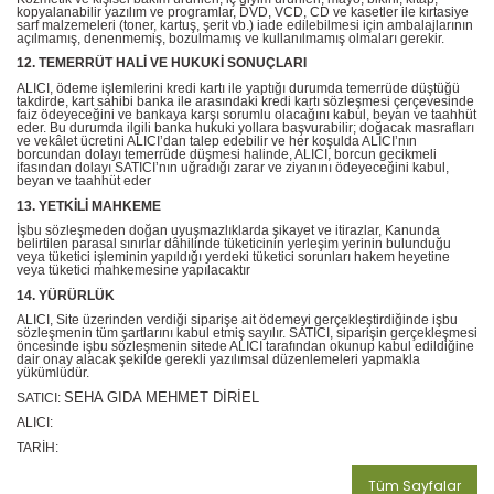
kopyalanabilir yazılım ve programlar, DVD, VCD, CD ve kasetler ile kırtasiye
sarf malzemeleri (toner, kartuş, şerit vb.) iade edilebilmesi için ambalajlarının
açılmamış, denenmemiş, bozulmamış ve kullanılmamış olmaları gerekir.
12. TEMERRÜT HALİ VE HUKUKİ SONUÇLARI
ALICI, ödeme işlemlerini kredi kartı ile yaptığı durumda temerrüde düştüğü
takdirde, kart sahibi banka ile arasındaki kredi kartı sözleşmesi çerçevesinde
faiz ödeyeceğini ve bankaya karşı sorumlu olacağını kabul, beyan ve taahhüt
eder. Bu durumda ilgili banka hukuki yollara başvurabilir; doğacak masrafları
ve vekâlet ücretini ALICI’dan talep edebilir ve her koşulda ALICI’nın
borcundan dolayı temerrüde düşmesi halinde, ALICI, borcun gecikmeli
ifasından dolayı SATICI’nın uğradığı zarar ve ziyanını ödeyeceğini kabul,
beyan ve taahhüt eder
13. YETKİLİ MAHKEME
İşbu sözleşmeden doğan uyuşmazlıklarda şikayet ve itirazlar, Kanunda
belirtilen parasal sınırlar dâhilinde tüketicinin yerleşim yerinin bulunduğu
veya tüketici işleminin yapıldığı yerdeki tüketici sorunları hakem heyetine
veya tüketici mahkemesine yapılacaktır
14. YÜRÜRLÜK
ALICI, Site üzerinden verdiği siparişe ait ödemeyi gerçekleştirdiğinde işbu
sözleşmenin tüm şartlarını kabul etmiş sayılır. SATICI, siparişin gerçekleşmesi
öncesinde işbu sözleşmenin sitede ALICI tarafından okunup kabul edildiğine
dair onay alacak şekilde gerekli yazılımsal düzenlemeleri yapmakla
yükümlüdür.
SEHA GIDA MEHMET DİRİEL
SATICI:
ALICI:
TARİH:
Tüm Sayfalar