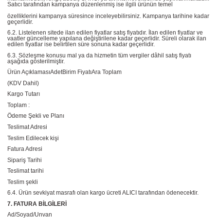
Satıcı tarafından kampanya düzenlenmiş ise ilgili ürünün temel
özelliklerini kampanya süresince inceleyebilirsiniz. Kampanya tarihine kadar
geçerlidir.
6.2. Listelenen sitede ilan edilen fiyatlar satış fiyatıdır. İlan edilen fiyatlar ve
vaatler güncelleme yapılana değiştirilene kadar geçerlidir. Süreli olarak ilan
edilen fiyatlar ise belirtilen süre sonuna kadar geçerlidir.
6.3. Sözleşme konusu mal ya da hizmetin tüm vergiler dâhil satış fiyatı
aşağıda gösterilmiştir.
Ürün AçıklamasıAdetBirim FiyatıAra Toplam
(KDV Dahil)
Kargo Tutarı
Toplam :
Ödeme Şekli ve Planı
Teslimat Adresi
Teslim Edilecek kişi
Fatura Adresi
Sipariş Tarihi
Teslimat tarihi
Teslim şekli
6.4. Ürün sevkiyat masrafı olan kargo ücreti ALICI tarafından ödenecektir.
7. FATURA BİLGİLERİ
Ad/Soyad/Unvan