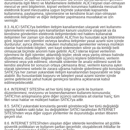
durumlarda ilgili Merci ve Mahkemelere iletilebilir. ALICI kişisel olan-olmayan
mevcut ve yeni bilgilerinin, kişisel verilerin korunması hakkında mevzuat ile
elektronik ticaret mevzuatına uygun biçimde yukarıdaki kapsamda
kullanımına, paylaşımına, işlenmesine ve kendisine ticari olan-olmayan
elektronik iletişimler ve diğer iletişimler yapılmasına muvafakat ve izin
vermiştir.
8.3. ALICI SATICI'ya belirtilen iletişim kanallarından ulaşarak veri kullanımı-
işlenmelerini ve/veya aynı kanallardan kanuni usulünce ulaşarak ya da
kendisine gönderilen elektronik iletişimlerdeki red hakkını kullanarak
iletişimleri her zaman için durdurabilir. ALICI'nın bu husustaki açık bildirimine
göre, kişisel veri işlemleri ve/veya tarafına iletişimler yasal azami süre içinde
durdurulur; ayrıca dilerse, hukuken muhafazası gerekenler ve/veya mümkün
olanlar haricindeki bilgileri, veri kayıt sisteminden silinir ya da kimliği belli
olmayacak biçimde anonim hale getirilir. ALICI isterse kişisel verilerinin
işlenmesi ile ilgili işlemler, aktarıldığı kişiler, eksik veya yanlış olması halinde
düzeltilmesi, düzeltilen bilgilerin ilgili üçüncü kişilere bildirilmesi, verilerin
silinmesi veya yok edilmesi, otomatik sistemler ile analiz edilmesi sureti ile
kendisi aleyhine bir sonucun ortaya çıkmasına itiraz, verilerin kanuna aykırı
olarak işlenmesi sebebi ile zarara uğrama halinde giderilmesi gibi konularda
SATICI'ya her zaman yukarıdaki iletişim kanallarından başvurabilir ve bilgi
alabilir. Bu hususlardaki başvuru ve talepleri yasal azami süreler içinde
yerine getirilecek yahut hukuki gerekçesi tarafına açıklanarak kabul
edilmeyebilecektir.
8.4. INTERNET SİTESİ'ne ait her türlü bilgi ve içerik ile bunların
düzenlenmesi, revizyonu ve kısmen/tamamen kullanımı konusunda;
SATICI'nın anlaşmasına göre diğer üçüncü sahıslara ait olanlar hariç; tüm
fikri-sınai haklar ve mülkiyet hakları SATICI'ya aittir.
8.5. SATICI yukarıdaki konularda gerekli görebileceği her türlü değişikliği
yapma hakkını saklı tutar; bu değişiklikler SATICI tarafından INTERNET
SİTESİ'nden veya diğer uygun yöntemler ile duyurulduğu andan itibaren
geçerli olur.
8.6. INTERNET SİTESİ'nden ulaşılan diğer sitelerde kendilerine ait gizlilik-
güvenlik politikaları ve kullanım şartları geçerlidir, oluşabilecek ihtilaflar ile