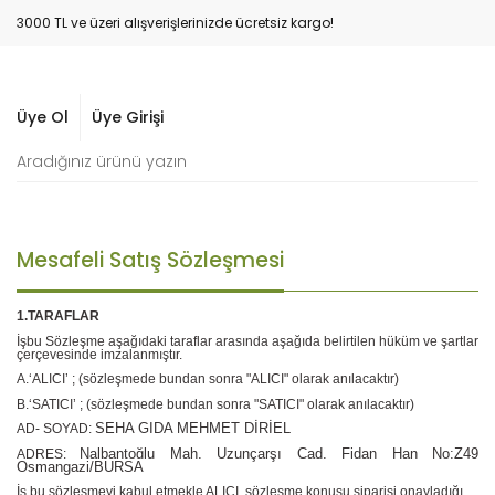
3000 TL ve üzeri alışverişlerinizde ücretsiz kargo!
Üye Ol
Üye Girişi
Mesafeli Satış Sözleşmesi
1.TARAFLAR
İşbu Sözleşme aşağıdaki taraflar arasında aşağıda belirtilen hüküm ve şartlar
çerçevesinde imzalanmıştır.
A.‘ALICI’ ; (sözleşmede bundan sonra "ALICI" olarak anılacaktır)
B.‘SATICI’ ; (sözleşmede bundan sonra "SATICI" olarak anılacaktır)
SEHA GIDA MEHMET DİRİEL
AD- SOYAD:
Nalbantoğlu Mah. Uzunçarşı Cad. Fidan Han No:Z49
ADRES:
Osmangazi/BURSA
İş bu sözleşmeyi kabul etmekle ALICI, sözleşme konusu siparişi onayladığı