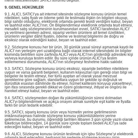
menfi neticelerinden SATICI sorumlu değildir.
9. GENEL HÜKÜMLER
9.1. ALICI, SATICI’ya ait internet sitesinde sözleşme konusu ürünün temel
nitelikleri, satış fiyatı ve ödeme şekli ile teslimata ilişkin ön bilgileri okuyup,
bilgi sahibi olduğunu, elektronik ortamda gerekli teyidi verdiğini kabul, beyan
ve taahhüt eder. ALICI’nın; Ön Bilgilendirmeyi elektronik ortamda teyit etmesi,
mesafeli satış sözleşmesinin kurulmasından evvel, SATICI tarafından ALICI'
ya verilmesi gereken adresi, siparişi verilen ürünlere ait temel özellikleri,
ürünlerin vergiler dâhil fiyatını, ödeme ve teslimat bilgilerini de doğru ve
eksiksiz olarak edindiğini kabul, beyan ve taahhüt eder.
9.2. Sözleşme konusu her bir ürün, 30 günlük yasal süreyi aşmamak kaydı ile
ALICI' nın yerleşim yeri uzaklığına bağlı olarak internet sitesindeki ön bilgiler
kısmında belirtilen süre zarfında ALICI veya ALICI’nın gösterdiği adresteki kişi
ve/veya kuruluşa teslim edilir. Bu süre içinde ürünün ALICI’ya teslim
edilememesi durumunda, ALICI’nın sözleşmeyi feshetme hakkı saklıdır.
9.3. SATICI, Sözleşme konusu ürünü eksiksiz, siparişte belirtilen niteliklere
uygun ve varsa garanti belgeleri, kullanım kılavuzları işin gereği olan bilgi ve
belgeler ile teslim etmeyi, her türlü ayıptan arî olarak yasal mevzuat
gereklerine göre sağlam, standartlara uygun bir şekilde işi doğruluk ve
dürüstlük esasları dâhilinde ifa etmeyi, hizmet kalitesini koruyup yükseltmeyi,
işin ifası sırasında gerekli dikkat ve özeni göstermeyi, ihtiyat ve öngörü ile
hareket etmeyi kabul, beyan ve taahhüt eder.
9.4. SATICI, sözleşmeden doğan ifa yükümlülüğünün süresi dolmadan
ALICI’yı bilgilendirmek ve açıkça onayını almak suretiyle eşit kalite ve fiyatta
farklı bir ürün tedarik edebilir.
9.5. SATICI, sipariş konusu ürün veya hizmetin yerine getirilmesinin
imkânsızlaşması halinde sözleşme konusu yükümlülüklerini yerine
getiremezse, bu durumu, öğrendiği tarihten itibaren 3 gün içinde yazılı olarak
tüketiciye bildireceğini, 14 günlük süre içinde toplam bedeli ALICI’ya iade
edeceğini kabul, beyan ve taahhüt eder.
9.6. ALICI, Sözleşme konusu ürünün teslimatı için işbu Sözleşme’yi elektronik
ortamda teyit edeceğini, herhangi bir nedenle sözleşme konusu ürün