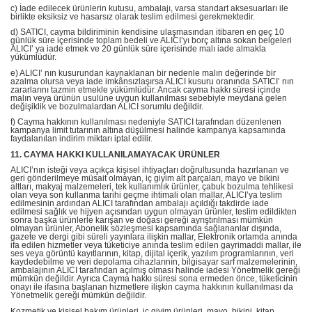
c) İade edilecek ürünlerin kutusu, ambalajı, varsa standart aksesuarları ile
birlikte eksiksiz ve hasarsız olarak teslim edilmesi gerekmektedir.
d) SATICI, cayma bildiriminin kendisine ulaşmasından itibaren en geç 10
günlük süre içerisinde toplam bedeli ve ALICI’yı borç altına sokan belgeleri
ALICI’ ya iade etmek ve 20 günlük süre içerisinde malı iade almakla
yükümlüdür.
e) ALICI’ nın kusurundan kaynaklanan bir nedenle malın değerinde bir
azalma olursa veya iade imkânsızlaşırsa ALICI kusuru oranında SATICI’ nın
zararlarını tazmin etmekle yükümlüdür. Ancak cayma hakkı süresi içinde
malın veya ürünün usulüne uygun kullanılması sebebiyle meydana gelen
değişiklik ve bozulmalardan ALICI sorumlu değildir.
f) Cayma hakkının kullanılması nedeniyle SATICI tarafından düzenlenen
kampanya limit tutarının altına düşülmesi halinde kampanya kapsamında
faydalanılan indirim miktarı iptal edilir.
11. CAYMA HAKKI KULLANILAMAYACAK ÜRÜNLER
ALICI’nın isteği veya açıkça kişisel ihtiyaçları doğrultusunda hazırlanan ve
geri gönderilmeye müsait olmayan, iç giyim alt parçaları, mayo ve bikini
altları, makyaj malzemeleri, tek kullanımlık ürünler, çabuk bozulma tehlikesi
olan veya son kullanma tarihi geçme ihtimali olan mallar, ALICI’ya teslim
edilmesinin ardından ALICI tarafından ambalajı açıldığı takdirde iade
edilmesi sağlık ve hijyen açısından uygun olmayan ürünler, teslim edildikten
sonra başka ürünlerle karışan ve doğası gereği ayrıştırılması mümkün
olmayan ürünler, Abonelik sözleşmesi kapsamında sağlananlar dışında,
gazete ve dergi gibi süreli yayınlara ilişkin mallar, Elektronik ortamda anında
ifa edilen hizmetler veya tüketiciye anında teslim edilen gayrimaddi mallar, ile
ses veya görüntü kayıtlarının, kitap, dijital içerik, yazılım programlarının, veri
kaydedebilme ve veri depolama cihazlarının, bilgisayar sarf malzemelerinin,
ambalajının ALICI tarafından açılmış olması halinde iadesi Yönetmelik gereği
mümkün değildir. Ayrıca Cayma hakkı süresi sona ermeden önce, tüketicinin
onayı ile ifasına başlanan hizmetlere ilişkin cayma hakkının kullanılması da
Yönetmelik gereği mümkün değildir.
Kozmetik ve kişisel bakım ürünleri, iç giyim ürünleri, mayo, bikini, kitap,