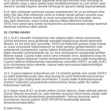
ALICI’ya yönlenme kolaylığı sağlamak amacıyla konmuş olup herhangi bir
web sitesini veya o siteyi işleten kişiyi desteklememekte ve Link verilen web
sitesinin içerdiği bilgilere yönelik herhangi bir garanti niteliği taşımamaktadır.
9.16. İşbu sözleşme içerisinde sayılan maddelerden bir ya da birkaçını ihlal
eden üye işbu ihlal nedeniyle cezai ve hukuki olarak şahsen sorumlu olup,
SATICI’yı bu ihlallerin hukuki ve cezai sonuçlarından ari tutacaktır. Ayrıca;
işbu ihlal nedeniyle, olayın hukuk alanına intikal ettirilmesi halinde,
SATICI’nın üyeye karşı üyelik sözleşmesine uyulmamasından dolayı tazminat
talebinde bulunma hakkı saklıdır.
10. CAYMA HAKKI
10.1. ALICI; mesafeli sözleşmenin mal satışına ilişkin olması durumunda,
ürünün kendisine veya gösterdiği adresteki kişi/kuruluşa teslim tarihinden
itibaren 14 (on dört) gün içerisinde, SATICI’ya bildirmek şartıyla hiçbir hukuki
ve cezai sorumluluk üstlenmeksizin ve hiçbir gerekçe göstermeksizin malı
reddederek sözleşmeden cayma hakkını kullanabilir. Hizmet sunumuna
ilişkin mesafeli sözleşmelerde ise, bu süre sözleşmenin imzalandığı tarihten
itibaren başlar. Cayma hakkı süresi sona ermeden önce, tüketicinin onayı ile
hizmetin ifasına başlanan hizmet sözleşmelerinde cayma hakkı kullanılamaz.
Cayma hakkının kullanımından kaynaklanan masraflar SATICI’ ya aittir. ALICI,
iş bu sözleşmeyi kabul etmekle, cayma hakkı konusunda bilgilendirildiğini
peşinen kabul eder.
10.2. Cayma hakkının kullanılması için 14 (ondört) günlük süre içinde SATICI'
ya iadeli taahhütlü posta, faks veya eposta ile yazılı bildirimde bulunulması
ve ürünün işbu sözleşmede düzenlenen "Cayma Hakkı Kullanılamayacak
Ürünler" hükümleri çerçevesinde kullanılmamış olması şarttır. Bu hakkın
kullanılması halinde,
a) 3. kişiye veya ALICI’ ya teslim edilen ürünün faturası, (İade edilmek istenen
ürünün faturası kurumsal ise, iade ederken kurumun düzenlemiş olduğu iade
faturası ile birlikte gönderilmesi gerekmektedir. Faturası kurumlar adına
düzenlenen sipariş iadeleri İADE FATURASI kesilmediği takdirde
tamamlanamayacaktır.)
b) İade formu,