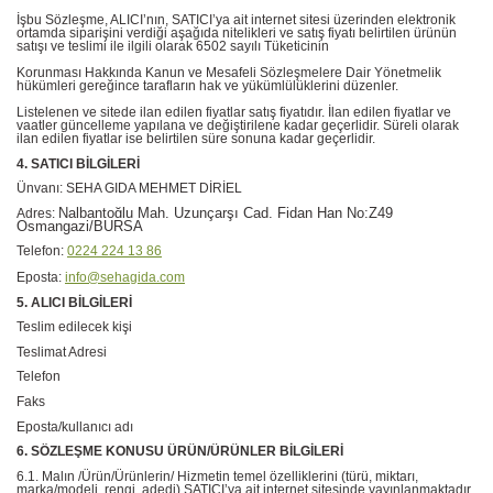
İşbu Sözleşme, ALICI’nın, SATICI’ya ait internet sitesi üzerinden elektronik
ortamda siparişini verdiği aşağıda nitelikleri ve satış fiyatı belirtilen ürünün
satışı ve teslimi ile ilgili olarak 6502 sayılı Tüketicinin
Korunması Hakkında Kanun ve Mesafeli Sözleşmelere Dair Yönetmelik
hükümleri gereğince tarafların hak ve yükümlülüklerini düzenler.
Listelenen ve sitede ilan edilen fiyatlar satış fiyatıdır. İlan edilen fiyatlar ve
vaatler güncelleme yapılana ve değiştirilene kadar geçerlidir. Süreli olarak
ilan edilen fiyatlar ise belirtilen süre sonuna kadar geçerlidir.
4. SATICI BİLGİLERİ
Ünvanı: SEHA GIDA MEHMET DİRİEL
Nalbantoğlu Mah. Uzunçarşı Cad. Fidan Han No:Z49
Adres:
Osmangazi/BURSA
Telefon:
0224 224 13 86
Eposta:
info@sehagida.com
5. ALICI BİLGİLERİ
Teslim edilecek kişi
Teslimat Adresi
Telefon
Faks
Eposta/kullanıcı adı
6. SÖZLEŞME KONUSU ÜRÜN/ÜRÜNLER BİLGİLERİ
6.1. Malın /Ürün/Ürünlerin/ Hizmetin temel özelliklerini (türü, miktarı,
marka/modeli, rengi, adedi) SATICI’ya ait internet sitesinde yayınlanmaktadır.