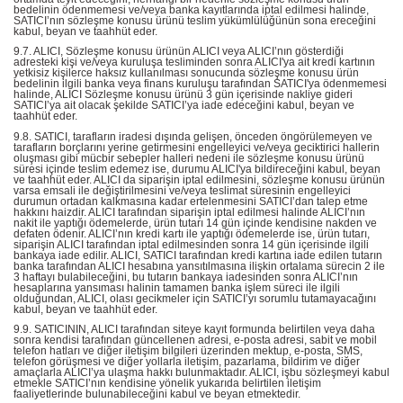
bedelinin ödenmemesi ve/veya banka kayıtlarında iptal edilmesi halinde,
SATICI’nın sözleşme konusu ürünü teslim yükümlülüğünün sona ereceğini
kabul, beyan ve taahhüt eder.
9.7. ALICI, Sözleşme konusu ürünün ALICI veya ALICI’nın gösterdiği
adresteki kişi ve/veya kuruluşa tesliminden sonra ALICI'ya ait kredi kartının
yetkisiz kişilerce haksız kullanılması sonucunda sözleşme konusu ürün
bedelinin ilgili banka veya finans kuruluşu tarafından SATICI'ya ödenmemesi
halinde, ALICI Sözleşme konusu ürünü 3 gün içerisinde nakliye gideri
SATICI’ya ait olacak şekilde SATICI’ya iade edeceğini kabul, beyan ve
taahhüt eder.
9.8. SATICI, tarafların iradesi dışında gelişen, önceden öngörülemeyen ve
tarafların borçlarını yerine getirmesini engelleyici ve/veya geciktirici hallerin
oluşması gibi mücbir sebepler halleri nedeni ile sözleşme konusu ürünü
süresi içinde teslim edemez ise, durumu ALICI'ya bildireceğini kabul, beyan
ve taahhüt eder. ALICI da siparişin iptal edilmesini, sözleşme konusu ürünün
varsa emsali ile değiştirilmesini ve/veya teslimat süresinin engelleyici
durumun ortadan kalkmasına kadar ertelenmesini SATICI’dan talep etme
hakkını haizdir. ALICI tarafından siparişin iptal edilmesi halinde ALICI’nın
nakit ile yaptığı ödemelerde, ürün tutarı 14 gün içinde kendisine nakden ve
defaten ödenir. ALICI’nın kredi kartı ile yaptığı ödemelerde ise, ürün tutarı,
siparişin ALICI tarafından iptal edilmesinden sonra 14 gün içerisinde ilgili
bankaya iade edilir. ALICI, SATICI tarafından kredi kartına iade edilen tutarın
banka tarafından ALICI hesabına yansıtılmasına ilişkin ortalama sürecin 2 ile
3 haftayı bulabileceğini, bu tutarın bankaya iadesinden sonra ALICI’nın
hesaplarına yansıması halinin tamamen banka işlem süreci ile ilgili
olduğundan, ALICI, olası gecikmeler için SATICI’yı sorumlu tutamayacağını
kabul, beyan ve taahhüt eder.
9.9. SATICININ, ALICI tarafından siteye kayıt formunda belirtilen veya daha
sonra kendisi tarafından güncellenen adresi, e-posta adresi, sabit ve mobil
telefon hatları ve diğer iletişim bilgileri üzerinden mektup, e-posta, SMS,
telefon görüşmesi ve diğer yollarla iletişim, pazarlama, bildirim ve diğer
amaçlarla ALICI’ya ulaşma hakkı bulunmaktadır. ALICI, işbu sözleşmeyi kabul
etmekle SATICI’nın kendisine yönelik yukarıda belirtilen iletişim
faaliyetlerinde bulunabileceğini kabul ve beyan etmektedir.