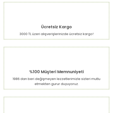
konularda yetersiz gördüğünüz noktaları öneri formunu
Bu ürüne ilk yorumu siz yapın!
kullanarak tarafımıza iletebilirsiniz.
Görüş ve önerileriniz için teşekkür ederiz.
Yorum Yaz
Ürün resmi kalitesiz, bozuk veya görüntülenemiyor.
Ücretsiz Kargo
Ürün açıklamasında eksik bilgiler bulunuyor.
3000 TL üzeri alışverişlerinizde ücretsiz kargo!
Ürün bilgilerinde hatalar bulunuyor.
Ürün fiyatı diğer sitelerden daha pahalı.
Bu ürüne benzer farklı alternatifler olmalı.
%100 Müşteri Memnuniyeti
1986 dan beri değişmeyen lezzetlerimizle sizleri mutlu
etmekten gurur duyuyoruz.
Gönder