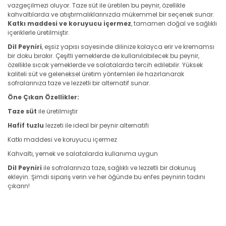
vazgeçilmezi oluyor. Taze süt ile üretilen bu peynir, özellikle
kahvaltılarda ve atıştırmalıklarınızda mükemmel bir seçenek sunar.
Katkı maddesi ve koruyucu içermez
, tamamen doğal ve sağlıklı
içeriklerle üretilmiştir.
Dil Peyniri
, eşsiz yapısı sayesinde dilinize kolayca erir ve kremamsı
bir doku bırakır. Çeşitli yemeklerde de kullanılabilecek bu peynir,
özellikle sıcak yemeklerde ve salatalarda tercih edilebilir. Yüksek
kaliteli süt ve geleneksel üretim yöntemleri ile hazırlanarak
sofralarınıza taze ve lezzetli bir alternatif sunar.
Öne Çıkan Özellikler:
Taze süt
ile üretilmiştir
Hafif tuzlu
lezzeti ile ideal bir peynir alternatifi
Katkı maddesi ve koruyucu içermez
Kahvaltı, yemek ve salatalarda kullanıma uygun
Dil Peyniri
ile sofralarınıza taze, sağlıklı ve lezzetli bir dokunuş
ekleyin. Şimdi sipariş verin ve her öğünde bu enfes peynirin tadını
çıkarın!
Bu ürünün fiyat bilgisi, resim, ürün açıklamalarında ve diğer