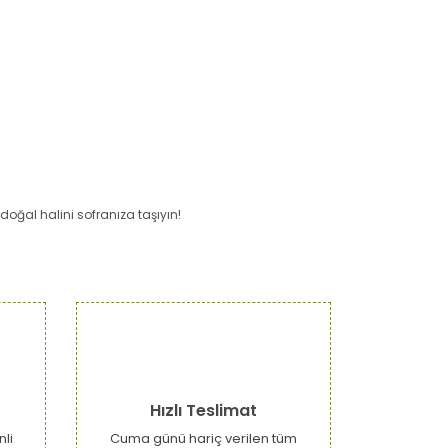
 doğal halini sofranıza taşıyın!
narak tarafımıza iletebilirsiniz.
Hızlı Teslimat
nli
Cuma günü hariç verilen tüm