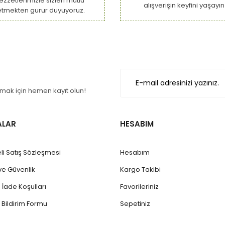
lezzetlerimizle sizleri mutlu
alışverişin keyfini yaşayın
etmekten gurur duyuyoruz.
Gönder
ak için hemen kayıt olun!
ALAR
HESABIM
li Satış Sözleşmesi
Hesabım
k ve Güvenlik
Kargo Takibi
e İade Koşulları
Favorileriniz
 Bildirim Formu
Sepetiniz