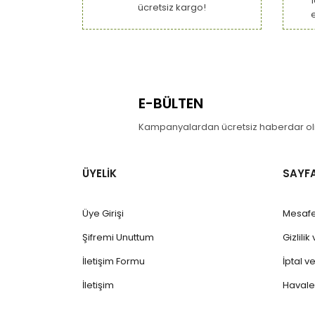
Bu ürüne benzer farklı alternatifler olmalı.
ücretsiz kargo!
E-BÜLTEN
Kampanyalardan ücretsiz haberdar olm
ÜYELİK
SAYF
Üye Girişi
Mesafe
Şifremi Unuttum
Gizlili
İletişim Formu
İptal v
İletişim
Havale