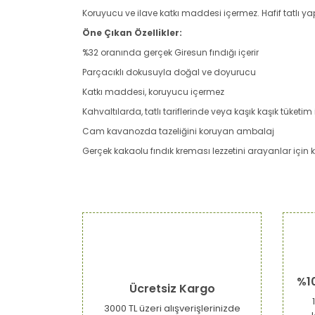
Koruyucu ve ilave katkı maddesi içermez. Hafif tatlı yapıs
Öne Çıkan Özellikler:
%32 oranında gerçek Giresun fındığı içerir
Parçacıklı dokusuyla doğal ve doyurucu
Katkı maddesi, koruyucu içermez
Kahvaltılarda, tatlı tariflerinde veya kaşık kaşık tüketim 
Cam kavanozda tazeliğini koruyan ambalaj
Gerçek kakaolu fındık kreması lezzetini arayanlar için kat
Bu ürünün fiyat bilgisi, resim, ürün açıklamaların
Görüş ve önerileriniz için teşekkür ederiz.
Ürün resmi kalitesiz, bozuk veya görüntülenemiy
Ürün açıklamasında eksik bilgiler bulunuyor.
%1
Ürün bilgilerinde hatalar bulunuyor.
Ücretsiz Kargo
Ürün fiyatı diğer sitelerden daha pahalı.
3000 TL üzeri alışverişlerinizde