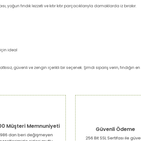
ı, yoğun fındık lezzeti ve kıtır kıtır parçacıklarıyla damaklarda iz bırakır.
için ideal
kısız, güvenli ve zengin içerikli bir seçenek. Şimdi sipariş verin, fındığın en
da ve diğer konularda yetersiz gördüğünüz noktaları öneri formunu kulla
Bu ürüne ilk yorumu siz yapın!
or.
Yorum Yaz
00 Müşteri Memnuniyeti
Güvenli Ödeme
1986 dan beri değişmeyen
256 Bit SSL Sertifası ile güve